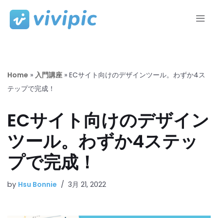
コ
ン
テ
ン
ツ
Home
»
入門講座
»
ECサイト向けのデザインツール。わずか4ス
へ
テップで完成！
ス
キ
ECサイト向けのデザイン
ッ
ツール。わずか4ステッ
プ
プで完成！
by
Hsu Bonnie
3月 21, 2022