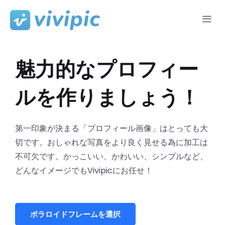
コ
ン
テ
魅力的なプロフィー
ン
ツ
ルを作りましょう！
へ
ス
キ
ッ
第一印象が決まる「プロフィール画像」はとっても大
プ
切です。おしゃれな写真をより良く見せる為に加工は
不可欠です。かっこいい、かわいい、シンプルなど、
どんなイメージでもVivipicにお任せ！
ポラロイドフレームを選択