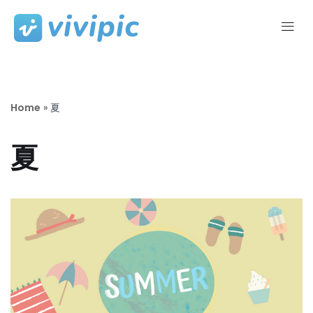
コ
ン
テ
ン
ツ
Home
»
夏
へ
ス
夏
キ
ッ
プ