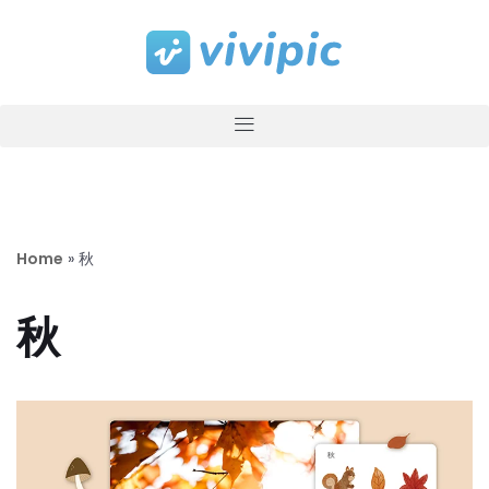
コ
ン
テ
ン
ツ
へ
ス
キ
Home
»
秋
ッ
プ
秋