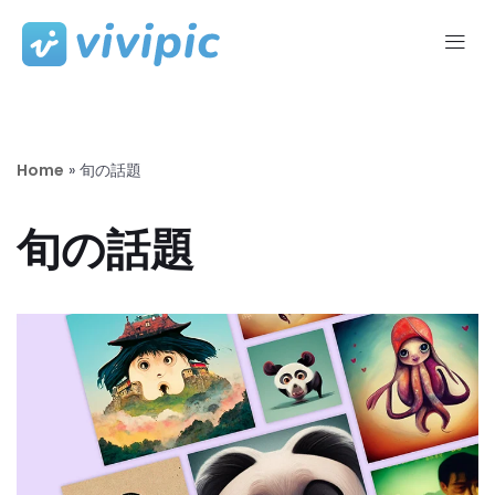
コ
ン
テ
ン
ツ
Home
»
旬の話題
へ
ス
旬の話題
キ
ッ
プ