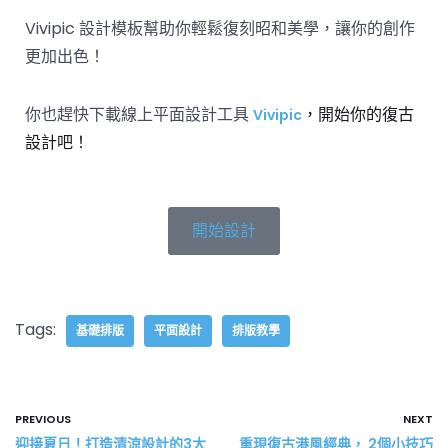
Vivipic 設計模板幫助你輕鬆復刻昭和美學，讓你的創作
更加出色！
你也趕快下載線上平面設計工具
，開始你的復古
Vivipic
設計吧！
開始設計
Tags:
基礎排版
平面設計
排版教學
PREVIOUS
NEXT
迎接夏日！打造清涼設計的3大
重現復古港風經典， 2個小技巧