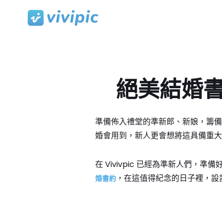
Skip
to
content
絕美結婚書約
準備佈入禮堂的準新郎、新娘，籌備
婚會用到，新人更會想將這具備重大
在 Vivivpic 已經為準新人們，準備
，在這值得紀念的日子裡，設
婚書約