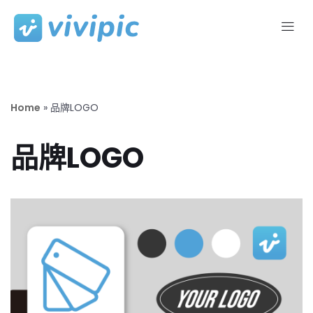
Skip
to
content
Home
»
品牌LOGO
品牌LOGO