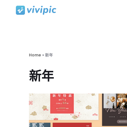
Skip
to
content
Home
»
新年
新年