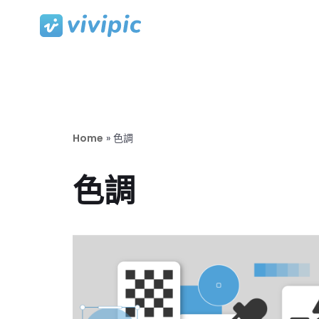
Skip
to
content
Home
»
色調
色調