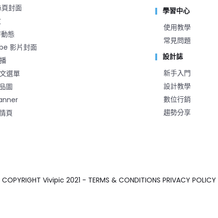
粉絲頁封面
學習中心
文
使用教學
時動態
常見問題
ube 影片封面
設計誌
推播
新手入門
 圖文選單
設計教學
品圖
數位行銷
anner
趨勢分享
情頁
COPYRIGHT Vivipic 2021 - TERMS & CONDITIONS PRIVACY POLICY