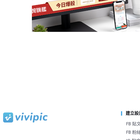
建立設
FB 貼
FB 