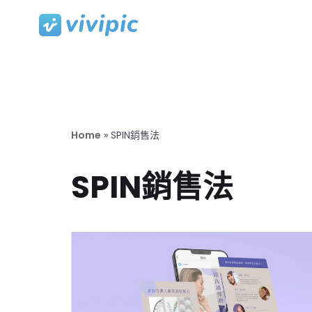
Skip
to
content
Home
»
SPIN銷售法
SPIN銷售法