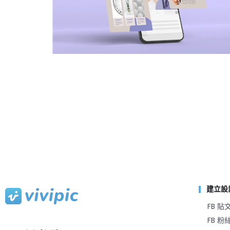
建立設
FB 貼
FB 