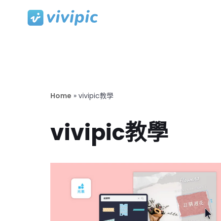
Skip
to
content
Home
»
vivipic教學
vivipic教學