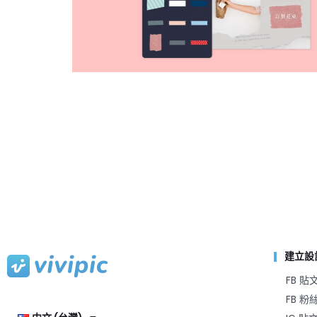
建立設
FB 貼
FB 