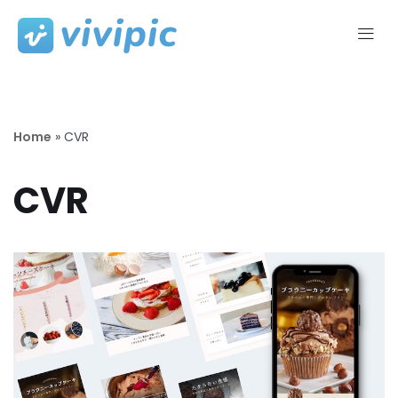
コ
ン
テ
ン
ツ
Home
»
CVR
へ
ス
CVR
キ
ッ
プ