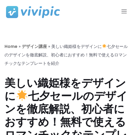
コ
ン
テ
ン
ツ
Home
»
デザイン講座
»
美しい織姫様をデザインに
七夕セール
へ
のデザインを徹底解説、初心者におすすめ！無料で使えるロマン
ス
チックなテンプレートを紹介
キ
ッ
美しい織姫様をデザイン
プ
に
七夕セールのデザイ
ンを徹底解説、初心者に
おすすめ！無料で使える
ロマンチックなテンプレ