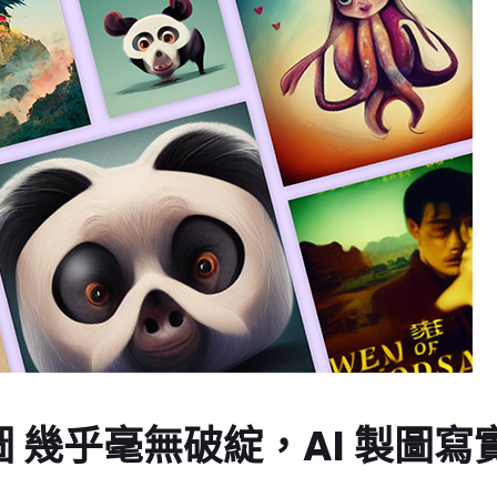
y 算圖 幾乎毫無破綻，AI 製圖