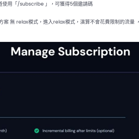
道使用「/subscribe 」，可獲得5個邀請碼
0USD方案 無 relax模式，進入relax模式，演算不會花費限制的流