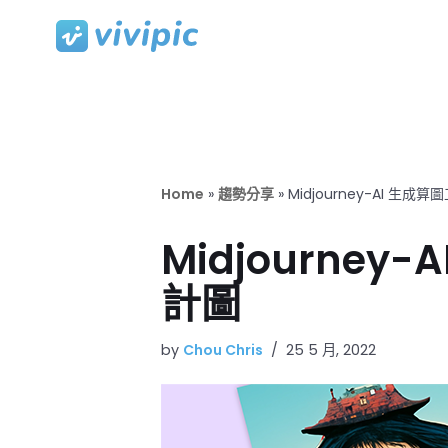
Skip
to
content
Home
»
趨勢分享
»
Midjourney-AI 
Midjourne
計圖
by
Chou Chris
25 5 月, 2022