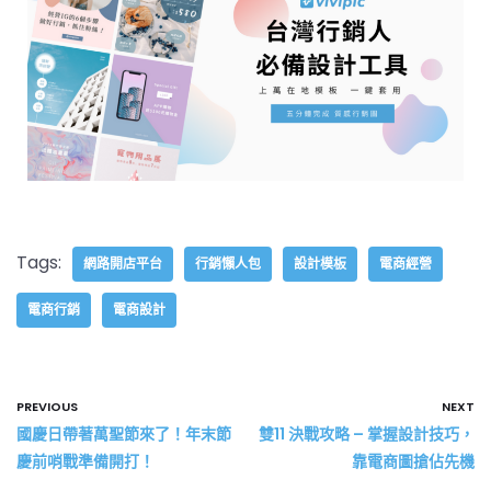
Tags:
網路開店平台
行銷懶人包
設計模板
電商經營
電商行銷
電商設計
PREVIOUS
NEXT
國慶日帶著萬聖節來了！年末節
雙11 決戰攻略 – 掌握設計技巧，
慶前哨戰準備開打！
靠電商圖搶佔先機