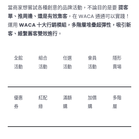
當商家想嘗試各種創意的品牌活動，不論目的是要
提客
單、推周邊、還是有效集客
，在 WACA 通通可以實踐！
運用
WACA 十大行銷模組，多階層堆疊超彈性，吸引新
客、維繫舊客雙效進行
。
全館
組合
任選
會員
隱形
活動
活動
活動
活動
賣場
優惠
紅配
滿額
加價
多階
券
綠
購
購
層