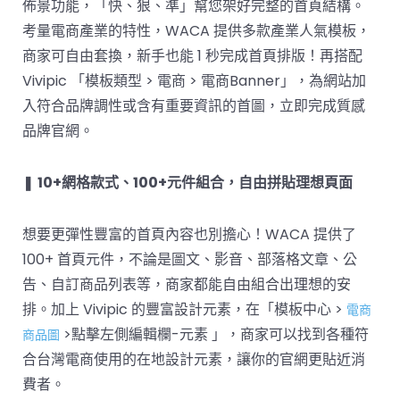
佈景功能，「快、狠、準」幫您架好完整的首頁結構。
考量電商產業的特性，WACA 提供多款產業人氣模板，
商家可自由套換，新手也能 1 秒完成首頁排版！再搭配
Vivipic 「模板類型 > 電商 > 電商Banner」，為網站加
入符合品牌調性或含有重要資訊的首圖，立即完成質感
品牌官網。
❚
10+網格款式、100+元件組合，自由拼貼理想頁面
想要更彈性豐富的首頁內容也別擔心！WACA 提供了
100+ 首頁元件，不論是圖文、影音、部落格文章、公
告、自訂商品列表等，商家都能自由組合出理想的安
排。加上 Vivipic 的豐富設計元素，在「模板中心 >
電商
>點擊左側編輯欄-元素 」，商家可以找到各種符
商品圖
合台灣電商使用的在地設計元素，讓你的官網更貼近消
費者。