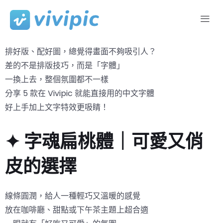
Skip
to
排好版、配好圖，總覺得畫面不夠吸引人？
content
差的不是排版技巧，而是「字體」
一換上去，整個氛圍都不一樣
分享 5 款在 Vivipic 就能直接用的中文字體
好上手加上文字特效更吸睛！
✦ 字魂扁桃體｜可愛又俏
皮的選擇
線條圓潤，給人一種輕巧又溫暖的感覺
放在咖啡廳、甜點或下午茶主題上超合適