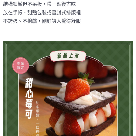
結構細緻但不呆板，帶一點復古味
放在手帳、甜點包裝或書封式排版裡
不誇張、不搶戲，剛好讓人覺得舒服