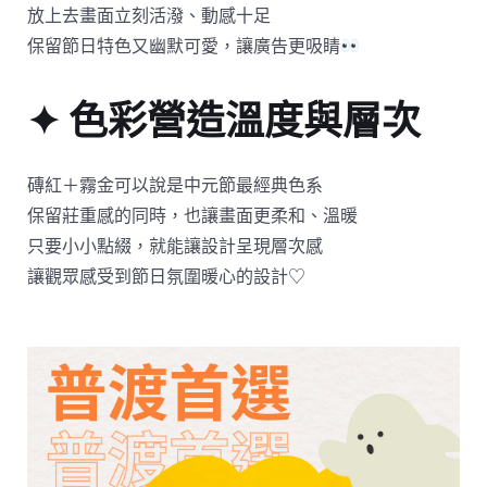
放上去畫面立刻活潑、動感十足
保留節日特色又幽默可愛，讓廣告更吸睛
✦ 色彩營造溫度與層次
磚紅＋霧金可以說是中元節最經典色系
保留莊重感的同時，也讓畫面更柔和、溫暖
只要小小點綴，就能讓設計呈現層次感
讓觀眾感受到節日氛圍暖心的設計♡