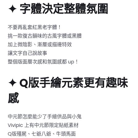
✦ 字體決定整體氛圍
不要再亂套紅黑老字體！
挑一款復古韻味的古風字體或黑體
加上微陰影、漸層或描邊特效
讓文字自己說故事
整個版面層次感和氛圍感都 up！
✦ Q版手繪元素更有趣味
感
中元節怎麼能少了手繪供品與小鬼
Vivipic 上有中元節限定貼紙素材
Q版殭屍、七爺八爺、牛頭馬面