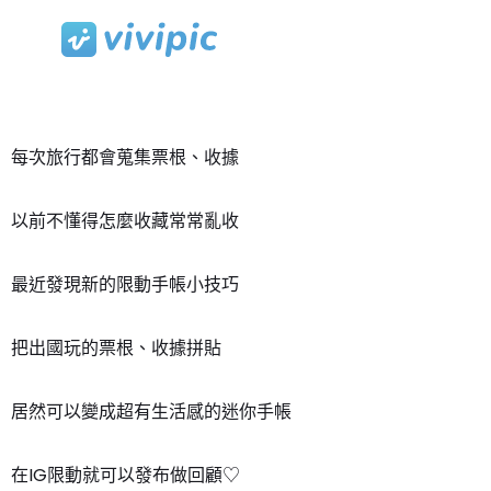
Skip
to
content
每次旅行都會蒐集票根、收據
以前不懂得怎麼收藏常常亂收
最近發現新的限動手帳小技巧
把出國玩的票根、收據拼貼
居然可以變成超有生活感的迷你手帳
在IG限動就可以發布做回顧♡