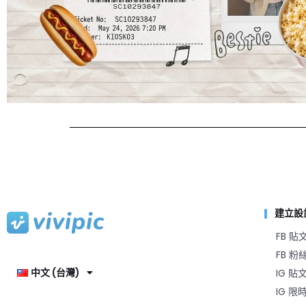
建立設
FB 貼
FB 
中文 (台灣)
IG 貼
IG 限