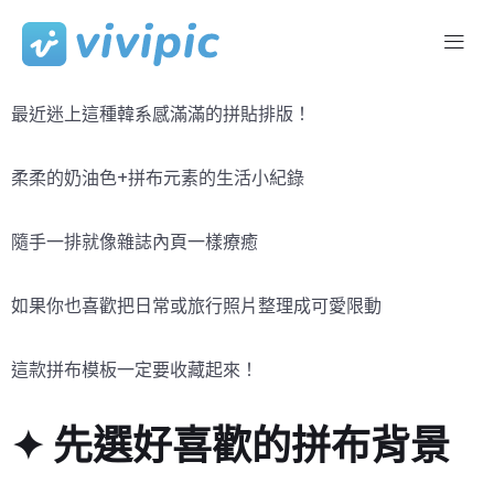
Skip
to
最近迷上這種韓系感滿滿的拼貼排版！
content
柔柔的奶油色+拼布元素的生活小紀錄
隨手一排就像雜誌內頁一樣療癒
如果你也喜歡把日常或旅行照片整理成可愛限動
這款拼布模板一定要收藏起來！
✦ 先選好喜歡的拼布背景