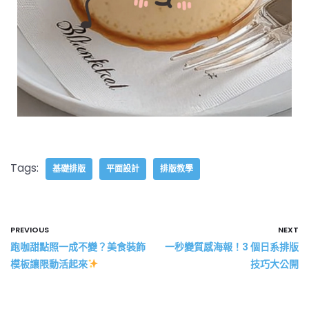
Tags:
基礎排版
平面設計
排版教學
PREVIOUS
NEXT
跑咖甜點照一成不變？美食裝飾
一秒變質感海報！3 個日系排版
模板讓限動活起來
技巧大公開