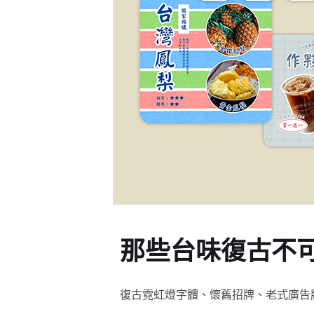
那些台味復古不
復古霓虹燈字體、懷舊招牌、老式廣告