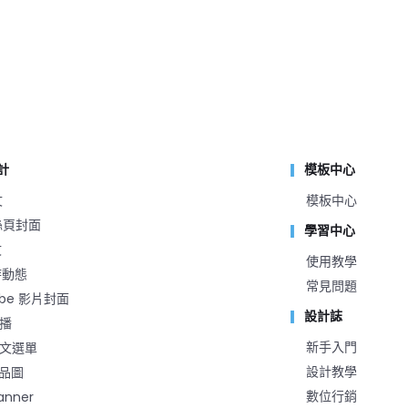
計
模板中心
文
模板中心
粉絲頁封面
學習中心
文
使用教學
時動態
常見問題
ube 影片封面
設計誌
推播
新手入門
 圖文選單
設計教學
品圖
數位行銷
anner