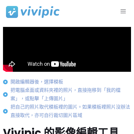
Skip
to
content
開啟編輯器後，選擇模板
把電腦桌面或資料夾裡的照片，直接拖移到「我的檔
案」，或點擊「上傳圖片」
把自己的照片取代模板裡的圖片。如果模板裡照片沒辦法
直接取代，亦可自行裁切圖片區域
Vivipic 的影像編輯工具