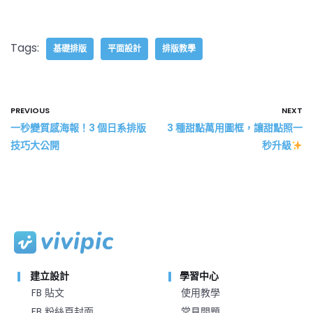
Tags:
基礎排版
平面設計
排版教學
PREVIOUS
NEXT
一秒變質感海報！3 個日系排版
3 種甜點萬用圖框，讓甜點照一
技巧大公開
秒升級
建立設計
學習中心
FB 貼文
使用教學
FB 粉絲頁封面
常見問題